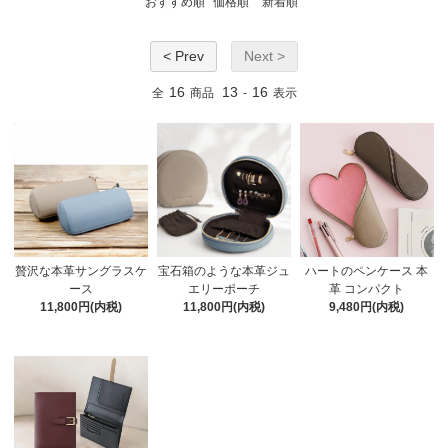
おすすめ順
価格順
新着順
< Prev
Next >
16
13
16
全
商品
-
表示
贅沢な本革サングラスケ
宝石箱のような本革ジュ
ハートのペンケース 本
ース
エリーポーチ
革 コンパクト
11,800円(内税)
11,800円(内税)
9,480円(内税)