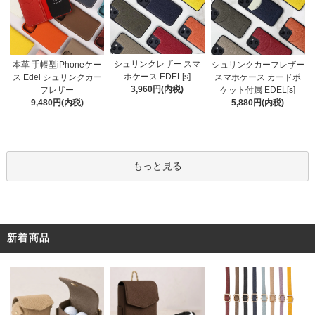
シュリンクレザー スマ
本革 手帳型iPhoneケー
シュリンクカーフレザー
ホケース EDEL[s]
ス Edel シュリンクカー
スマホケース カードポ
3,960円(内税)
フレザー
ケット付属 EDEL[s]
9,480円(内税)
5,880円(内税)
もっと見る
新着商品