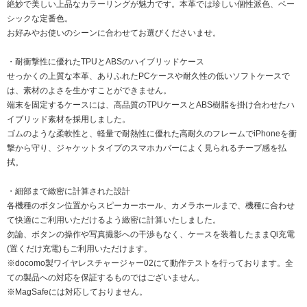
絶妙で美しい上品なカラーリングが魅力です。本革では珍しい個性派色、ベー
シックな定番色。
お好みやお使いのシーンに合わせてお選びくださいませ。
・耐衝撃性に優れたTPUとABSのハイブリッドケース
せっかくの上質な本革、ありふれたPCケースや耐久性の低いソフトケースで
は、素材のよさを生かすことができません。
端末を固定するケースには、高品質のTPUケースとABS樹脂を掛け合わせたハ
イブリッド素材を採用しました。
ゴムのような柔軟性と、軽量で耐熱性に優れた高耐久のフレームでiPhoneを衝
撃から守り、ジャケットタイプのスマホカバーによく見られるチープ感を払
拭。
・細部まで緻密に計算された設計
各機種のボタン位置からスピーカーホール、カメラホールまで、機種に合わせ
て快適にご利用いただけるよう緻密に計算いたしました。
勿論、ボタンの操作や写真撮影への干渉もなく、ケースを装着したままQi充電
(置くだけ充電)もご利用いただけます。
※docomo製ワイヤレスチャージャー02にて動作テストを行っております。全
ての製品への対応を保証するものではございません。
※MagSafeには対応しておりません。