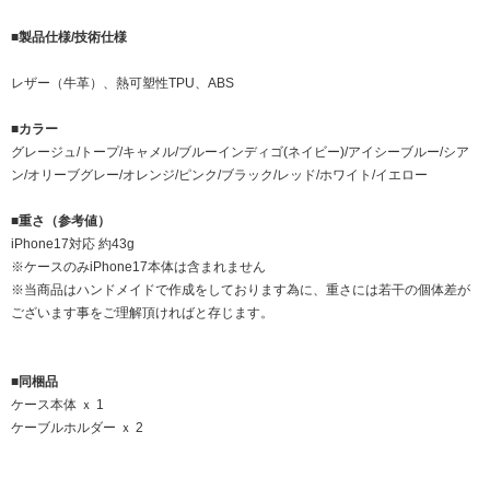
■製品仕様/技術仕様
レザー（牛革）、熱可塑性TPU、ABS
■カラー
グレージュ/トープ/キャメル/ブルーインディゴ(ネイビー)/アイシーブルー/シア
ン/オリーブグレー/オレンジ/ピンク/ブラック/レッド/ホワイト/イエロー
■重さ（参考値）
iPhone17対応 約43g
※ケースのみiPhone17本体は含まれません
※当商品はハンドメイドで作成をしております為に、重さには若干の個体差が
ございます事をご理解頂ければと存じます。
■同梱品
ケース本体 ｘ 1
ケーブルホルダー ｘ 2