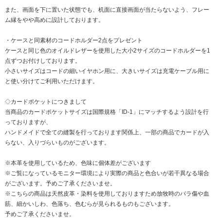
また、画面を下に置いた状態でも、机面に直接画面が当たらないよう、フレー
ム縁をやや高めに設計しております。
・ケースと同素材のコードホルダー2点をプレゼント
ケースと同じ色のオイルドレザーを使用した大小2サイズのコードホルダーを1
点ずつお付けしております。
小さいサイズはコードの細いイヤホン用に、大きいサイズは充電ケーブル用に
と使い分けてご利用いただけます。
◇カードポケットにつきまして
当商品のカードポケットサイズは国際規格「ID-1」にマッチするよう設計を行
っておりますが、
ハンドメイドで全ての縫製を行っております関係上、一部の商品でカードが入
らない、入りづらいものがございます。
※本革を使用しているため、色味に個体差がございます
※ご覧になっているモニター環境により実際の商品と色合いが若干異なる場合
がございます。予めご了承くださいませ。
※こちらの商品は天然皮革・染料を使用しておりますため放牧時のバラ傷や血
筋、細かいしわ、色落ち、色むらが見られるものもございます。
予めご了承くださいませ。