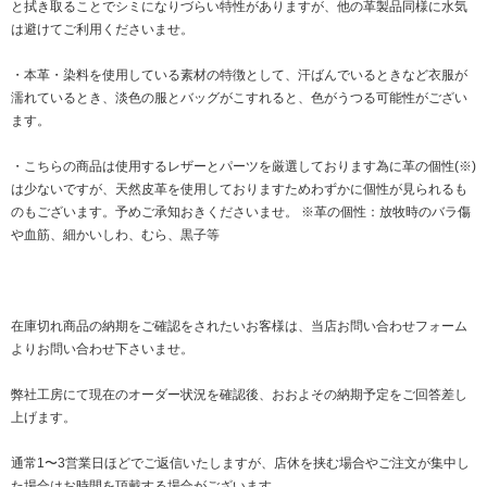
と拭き取ることでシミになりづらい特性がありますが、他の革製品同様に水気
は避けてご利用くださいませ。
・本革・染料を使用している素材の特徴として、汗ばんでいるときなど衣服が
濡れているとき、淡色の服とバッグがこすれると、色がうつる可能性がござい
ます。
・こちらの商品は使用するレザーとパーツを厳選しております為に革の個性(※)
は少ないですが、天然皮革を使用しておりますためわずかに個性が見られるも
のもございます。予めご承知おきくださいませ。 ※革の個性：放牧時のバラ傷
や血筋、細かいしわ、むら、黒子等
在庫切れ商品の納期をご確認をされたいお客様は、当店お問い合わせフォーム
よりお問い合わせ下さいませ。
弊社工房にて現在のオーダー状況を確認後、おおよその納期予定をご回答差し
上げます。
通常1〜3営業日ほどでご返信いたしますが、店休を挟む場合やご注文が集中し
た場合はお時間を頂戴する場合がございます。