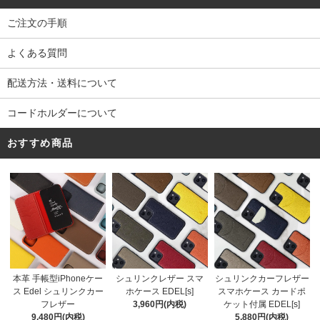
ご注文の手順
よくある質問
配送方法・送料について
コードホルダーについて
おすすめ商品
シュリンクレザー スマ
本革 手帳型iPhoneケー
シュリンクカーフレザー
ホケース EDEL[s]
ス Edel シュリンクカー
スマホケース カードポ
3,960円(内税)
フレザー
ケット付属 EDEL[s]
9,480円(内税)
5,880円(内税)