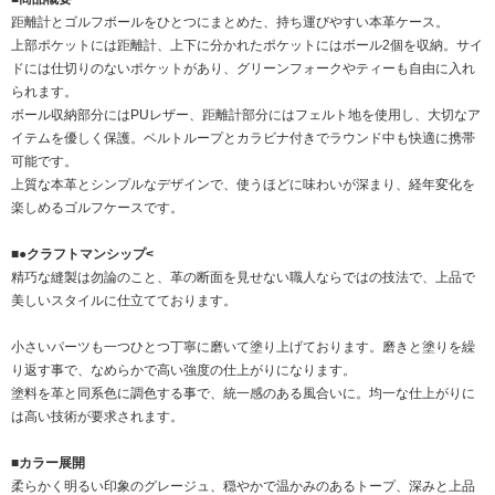
距離計とゴルフボールをひとつにまとめた、持ち運びやすい本革ケース。
上部ポケットには距離計、上下に分かれたポケットにはボール2個を収納。サイ
ドには仕切りのないポケットがあり、グリーンフォークやティーも自由に入れ
られます。
ボール収納部分にはPUレザー、距離計部分にはフェルト地を使用し、大切なア
イテムを優しく保護。ベルトループとカラビナ付きでラウンド中も快適に携帯
可能です。
上質な本革とシンプルなデザインで、使うほどに味わいが深まり、経年変化を
楽しめるゴルフケースです。
■●クラフトマンシップ<
精巧な縫製は勿論のこと、革の断面を見せない職人ならではの技法で、上品で
美しいスタイルに仕立てております。
小さいパーツも一つひとつ丁寧に磨いて塗り上げております。磨きと塗りを繰
り返す事で、なめらかで高い強度の仕上がりになります。
塗料を革と同系色に調色する事で、統一感のある風合いに。均一な仕上がりに
は高い技術が要求されます。
■カラー展開
柔らかく明るい印象のグレージュ、穏やかで温かみのあるトープ、深みと上品