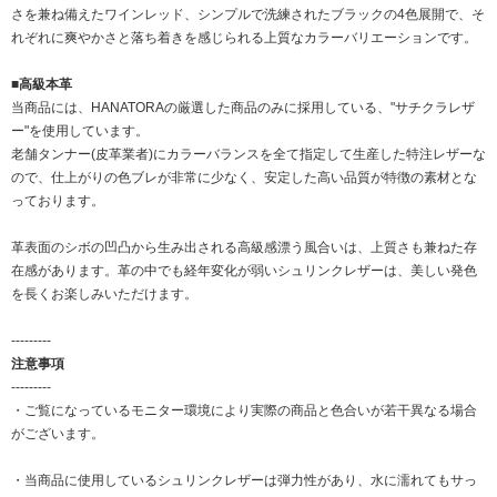
さを兼ね備えたワインレッド、シンプルで洗練されたブラックの4色展開で、そ
れぞれに爽やかさと落ち着きを感じられる上質なカラーバリエーションです。
■高級本革
当商品には、HANATORAの厳選した商品のみに採用している、"サチクラレザ
ー"を使用しています。
老舗タンナー(皮革業者)にカラーバランスを全て指定して生産した特注レザーな
ので、仕上がりの色ブレが非常に少なく、安定した高い品質が特徴の素材とな
っております。
革表面のシボの凹凸から生み出される高級感漂う風合いは、上質さも兼ねた存
在感があります。革の中でも経年変化が弱いシュリンクレザーは、美しい発色
を長くお楽しみいただけます。
---------
注意事項
---------
・ご覧になっているモニター環境により実際の商品と色合いが若干異なる場合
がございます。
・当商品に使用しているシュリンクレザーは弾力性があり、水に濡れてもサっ