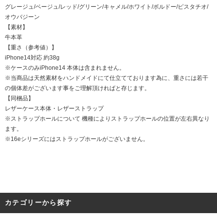
グレージュ/ベージュ/レッド/グリーン/キャメル/ホワイト/ボルドー/ピスタチオ/
オウバジーン
【素材】
牛本革
【重さ（参考値）】
iPhone14対応 約38g
※ケースのみiPhone14 本体は含まれません。
※当商品は天然素材をハンドメイドにて仕立てております為に、重さには若干
の個体差がございます事をご理解頂ければと存じます。
【同梱品】
レザーケース本体・レザーストラップ
※ストラップホールについて 機種によりストラップホールの位置が左右異なり
ます。
※16eシリーズにはストラップホールがございません。
カテゴリーから探す