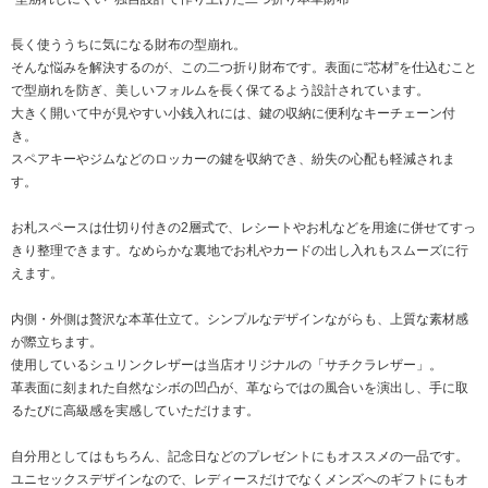
長く使ううちに気になる財布の型崩れ。
そんな悩みを解決するのが、この二つ折り財布です。表面に“芯材”を仕込むこと
で型崩れを防ぎ、美しいフォルムを長く保てるよう設計されています。
大きく開いて中が見やすい小銭入れには、鍵の収納に便利なキーチェーン付
き。
スペアキーやジムなどのロッカーの鍵を収納でき、紛失の心配も軽減されま
す。
お札スペースは仕切り付きの2層式で、レシートやお札などを用途に併せてすっ
きり整理できます。なめらかな裏地でお札やカードの出し入れもスムーズに行
えます。
内側・外側は贅沢な本革仕立て。シンプルなデザインながらも、上質な素材感
が際立ちます。
使用しているシュリンクレザーは当店オリジナルの「サチクラレザー」。
革表面に刻まれた自然なシボの凹凸が、革ならではの風合いを演出し、手に取
るたびに高級感を実感していただけます。
自分用としてはもちろん、記念日などのプレゼントにもオススメの一品です。
ユニセックスデザインなので、レディースだけでなくメンズへのギフトにもオ